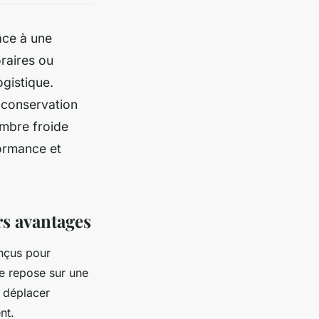
âce à une
oraires ou
ogistique.
e conservation
hambre froide
formance et
rs avantages
onçus pour
e repose sur une
e déplacer
nt.