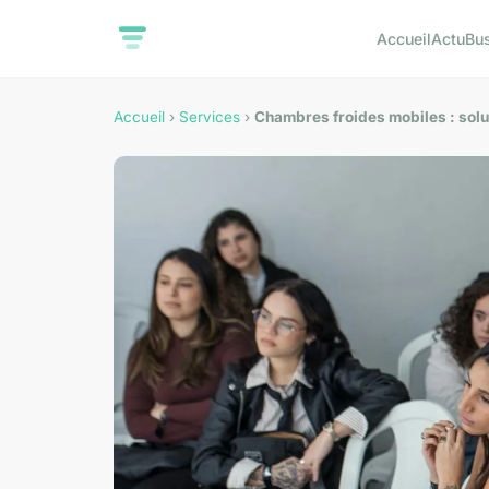
Accueil
Actu
Bu
Accueil
›
Services
›
Chambres froides mobiles : solu