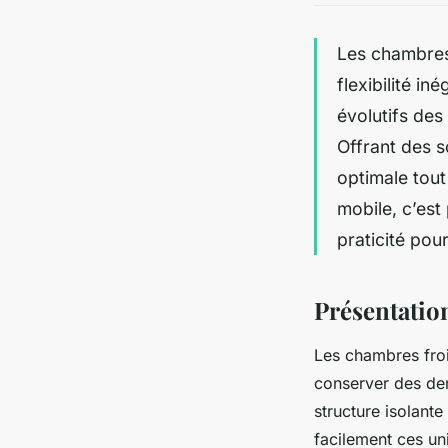
Les chambres 
flexibilité i
évolutifs des
Offrant des s
optimale tout
mobile, c’est
praticité pou
Présentatio
Les chambres froi
conserver des den
structure isolant
facilement ces un