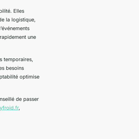
lité. Elles
e la logistique,
 d’événements
r rapidement une
s temporaires,
es besoins
tabilité optimise
nseillé de passer
yfroid.fr
,