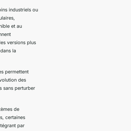
ns industriels ou
laires,
ible et au
nnent
les versions plus
 dans la
les permettent
volution des
s sans perturber
stèmes de
s, certaines
tégrant par