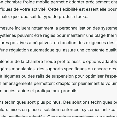
on chambre froide mobile permet d’adapter précisément cha
iques de votre activité. Cette flexibilité est essentielle pou
male, quel que soit le type de produit stocké.
 mesure incluent notamment la personnalisation des systèm
systèmes peuvent être réglés pour maintenir une plage therm
tures positives à négatives, en fonction des exigences des d
’une régulation automatique qui assure une constante quali
érieur de la chambre froide profite aussi d’options adaptées
agères modulables, des supports spécifiques ou encore des
légumes ou des rails de suspension pour optimiser l’espace
es aménagements permettent d’exploiter pleinement le volu
un accès rapide et pratique aux produits.
ins techniques sont plus pointus. Des solutions techniques 
alors mises en place : isolation renforcée, systèmes anti-co
s de ventilation adaptés. Ces options garantissent un enviro