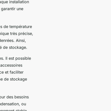
que installation
r garantir une
es de température
ique très précise,
enrées. Ainsi,
té de stockage.
. Il est possible
 accessoires
 et faciliter
me de stockage
pour des besoins
ndensation, ou
nnement stable,