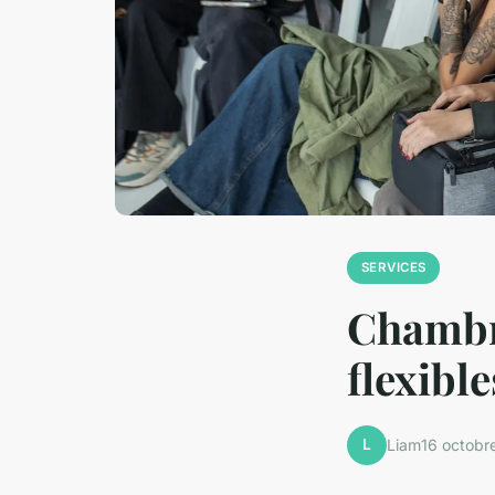
SERVICES
Chambre
flexibl
L
Liam
16 octobr