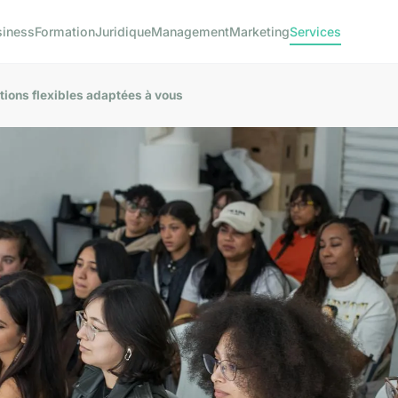
siness
Formation
Juridique
Management
Marketing
Services
tions flexibles adaptées à vous