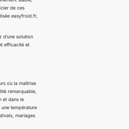
icier de ces
isée easyfroid.fr,
 d’une solution
 efficacité et
rs où la maîtrise
ilité remarquable,
 et dans le
à une température
stivals, mariages